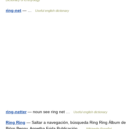
Dictionary of ichthyology
ring-net
— …
Useful english dictionary
ring-netter
— noun see ring net …
Useful english dictionary
Ring Ring
— Saltar a navegación, búsqueda Ring Ring Álbum de
Björn Benny, Agnetha Frida Publicación …
Wikipedia Español