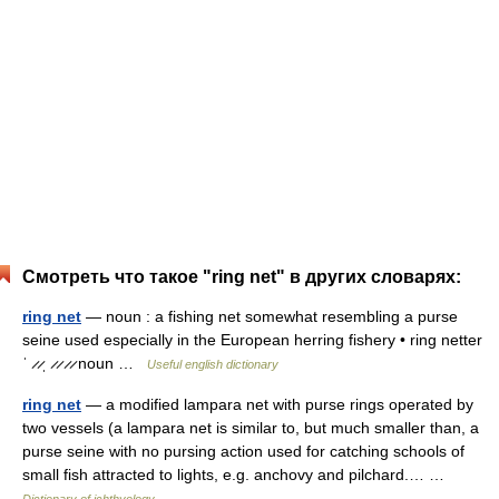
Смотреть что такое "ring net" в других словарях:
ring net
— noun : a fishing net somewhat resembling a purse
seine used especially in the European herring fishery • ring netter
ˈ ̷ ̷ˌ ̷ ̷ ̷ ̷ noun …
Useful english dictionary
ring net
— a modified lampara net with purse rings operated by
two vessels (a lampara net is similar to, but much smaller than, a
purse seine with no pursing action used for catching schools of
small fish attracted to lights, e.g. anchovy and pilchard.… …